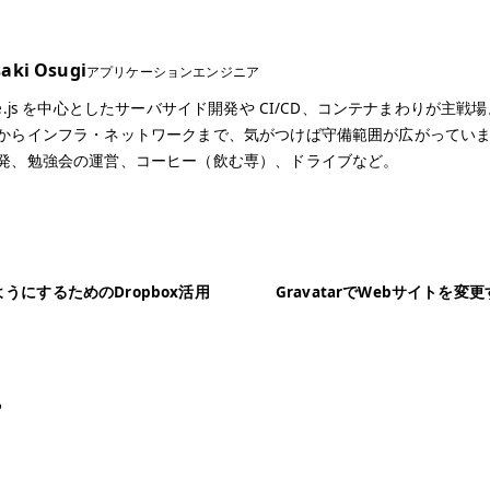
aki Osugi
アプリケーションエンジニア
de.js を中心としたサーバサイド開発や CI/CD、コンテナまわりが主戦
からインフラ・ネットワークまで、気がつけば守備範囲が広がってい
発、勉強会の運営、コーヒー（飲む専）、ドライブなど。
うにするためのDropbox活用
GravatarでWebサイトを
る