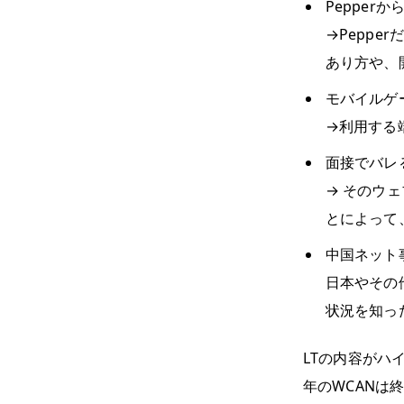
Peppe
→Pepp
あり方や、
モバイルゲ
→利用する
面接でバレ
→ そのウ
とによって
中国ネット
日本やその
状況を知っ
LTの内容がハ
年のWCANは