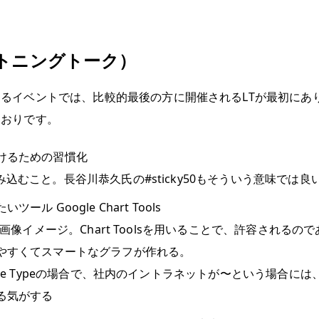
イトニングトーク）
るイベントでは、比較的最後の方に開催されるLTが最初にあ
とおりです。
けるための習慣化
み込むこと。
長谷川恭久氏の#sticky50
もそういう意味では良
ール Google Chart Tools
el画像イメージ。Chart Toolsを用いることで、許容される
やすくてスマートなグラフが作れる。
ble Typeの場合で、社内のイントラネットが〜という場合には、C
る気がする