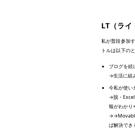
LT（ラ
私が普段参加す
トルは以下の
ブログを続
→生活に組
今私が使いたいツ
→脱・Exc
報がわかり
→→Mova
ば解決でき