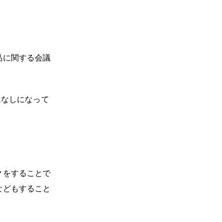
品に関する会議
はなしになって
クをすることで
などもすること