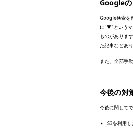
Googl
Google検
に"▼"という
ものがありま
た記事などあ
また、全部手
今後の対
今後に関して
S3を利用し