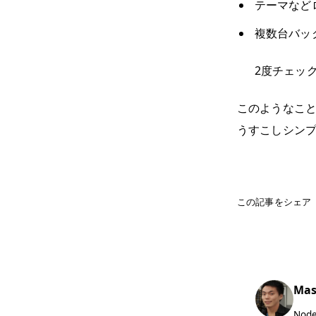
テーマなど
複数台バック
2度チェッ
このようなこ
うすこしシン
この記事をシェア
Mas
No