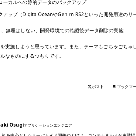
ローカルへの静的データのバックアップ
アップ（DigitalOceanやGehirn RS2といった開発用途
ク、無理はしない、開発環境での確認後データ削除の実施
とを実施しようと思っています。また、テーマもごちゃごちゃ
プルなものにするつもりです。
ポスト
ブックマ
aki Osugi
アプリケーションエンジニア
de.js を中心としたサーバサイド開発や CI/CD、コンテナまわりが主戦