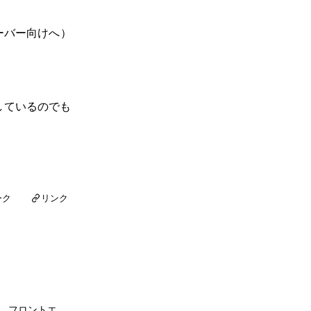
のサーバー向けへ）
しているのでも
リンク
ーク
場。フロントエ